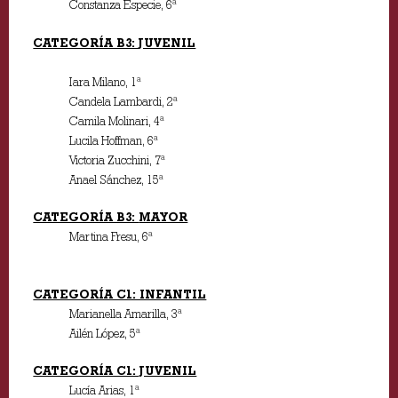
Constanza Especie, 6ª
CATEGORÍA B3:
JUVENIL
Iara Milano, 1ª
Candela Lambardi, 2ª
Camila Molinari, 4ª
Lucila Hoffman, 6ª
Victoria Zucchini, 7ª
Anael Sánchez, 15ª
CATEGORÍA B3:
MAYOR
Martina Fresu, 6ª
CATEGORÍA C1: INFANTIL
Marianella Amarilla, 3ª
Ailén López, 5ª
CATEGORÍA C1: JUVENIL
Lucía Arias, 1ª