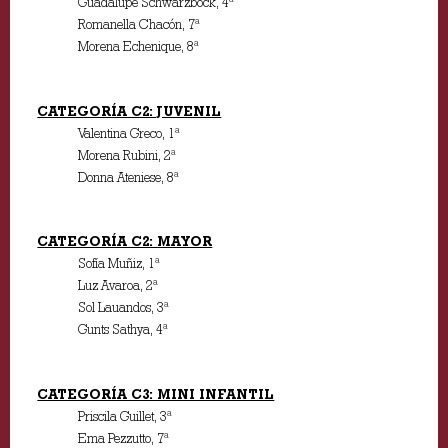
Guadalupe Schwarzbock, 4ª
Romanella Chacón, 7ª
Morena Echenique, 8ª
CATEGORÍA C2: JUVENIL
Valentina Greco, 1ª
Morena Rubini, 2ª
Donna Ateniese, 8ª
CATEGORÍA C2: MAYOR
Sofía Muñiz, 1ª
Luz Avaroa, 2ª
Sol Lauandos, 3ª
Gunts Sathya, 4ª
CATEGORÍA C3: MINI INFANTIL
Priscila Guillet, 3ª
Ema Pezzutto, 7ª