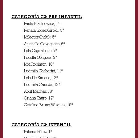
CATEGORÍA C3: PRE INFANTIL
Paula Blaskiewicz, 1ª
Renata López Giroldi, 3ª
Milagros Cviluk, 5ª
Antonella Cavagliatto, 6ª
Lola Ospitaleche, 7ª
Fiorella Góngora, 9ª
Mía Robinson, 10ª
Ludmila Garbarini, 11ª
Lola De Simone, 12ª
Ludmila Caneda, 13ª
Abril Malines, 16ª
Oriana Tauro, 17ª
Catalina Bruno Vázquez, 19ª
CATEGORÍA C3: INFANTIL
Paloma Pérez, 1ª