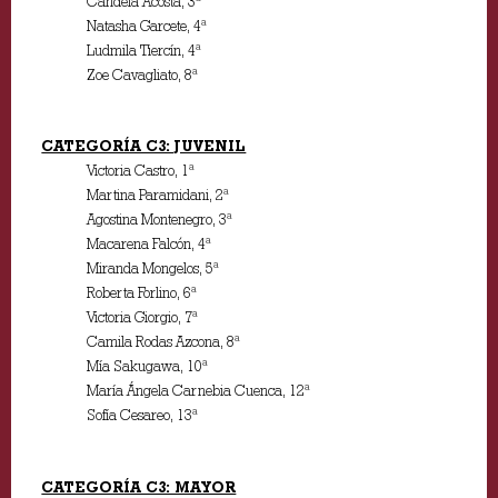
Candela Acosta, 3ª
Natasha Garcete, 4ª
Ludmila Tiercín, 4ª
Zoe Cavagliato, 8ª
CATEGORÍA C3: JUVENIL
Victoria Castro, 1ª
Martina Paramidani, 2ª
Agostina Montenegro, 3ª
Macarena Falcón, 4ª
Miranda Mongelos, 5ª
Roberta Forlino, 6ª
Victoria Giorgio, 7ª
Camila Rodas Azcona, 8ª
Mía Sakugawa, 10ª
María Ángela Carnebia Cuenca, 12ª
Sofía Cesareo, 13ª
CATEGORÍA C3: MAYOR