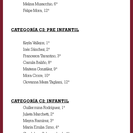
Melina Musacchio, 6ª
Felipe Mora, 12ª
CATEGORÍA C2: PRE INFANTIL
Keyla Vallejos, 1ª
Inés Sánchez, 2ª
Francesca Tarantino, 3ª
Camila Baliño, 8ª
Maitena González, 9ª
Mora Croce, 10ª
Giovanna Meza Tagliani, 12ª
CATEGORÍA C2: INFANTIL
Guillermina Rodríguez, 1ª
Julieta Marchetti, 2ª
Mayra Ramírez, 3ª
María Emilia Simo, 4ª