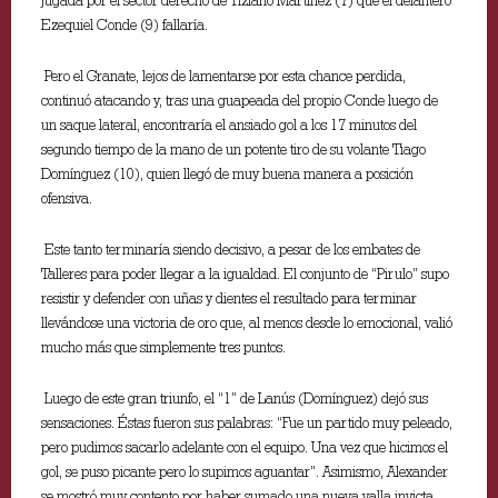
jugada por el sector derecho de Tiziano Martínez (7) que el delantero
Ezequiel Conde (9) fallaría.
Pero el Granate, lejos de lamentarse por esta chance perdida,
continuó atacando y, tras una guapeada del propio Conde luego de
un saque lateral, encontraría el ansiado gol a los 17 minutos del
segundo tiempo de la mano de un potente tiro de su volante Tiago
Domínguez (10), quien llegó de muy buena manera a posición
ofensiva.
Este tanto terminaría siendo decisivo, a pesar de los embates de
Talleres para poder llegar a la igualdad. El conjunto de “Pirulo” supo
resistir y defender con uñas y dientes el resultado para terminar
llevándose una victoria de oro que, al menos desde lo emocional, valió
mucho más que simplemente tres puntos.
Luego de este gran triunfo, el “1” de Lanús (Domínguez) dejó sus
sensaciones. Éstas fueron sus palabras: “Fue un partido muy peleado,
pero pudimos sacarlo adelante con el equipo. Una vez que hicimos el
gol, se puso picante pero lo supimos aguantar”. Asimismo, Alexander
se mostró muy contento por haber sumado una nueva valla invicta,