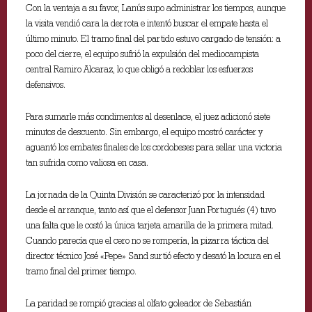
Con la ventaja a su favor, Lanús supo administrar los tiempos, aunque
la visita vendió cara la derrota e intentó buscar el empate hasta el
último minuto. El tramo final del partido estuvo cargado de tensión: a
poco del cierre, el equipo sufrió la expulsión del mediocampista
central Ramiro Alcaraz, lo que obligó a redoblar los esfuerzos
defensivos.
Para sumarle más condimentos al desenlace, el juez adicionó siete
minutos de descuento. Sin embargo, el equipo mostró carácter y
aguantó los embates finales de los cordobeses para sellar una victoria
tan sufrida como valiosa en casa.
La jornada de la Quinta División se caracterizó por la intensidad
desde el arranque, tanto así que el defensor Juan Portugués (4) tuvo
una falta que le costó la única tarjeta amarilla de la primera mitad.
Cuando parecía que el cero no se rompería, la pizarra táctica del
director técnico José «Pepe» Sand surtió efecto y desató la locura en el
tramo final del primer tiempo.
La paridad se rompió gracias al olfato goleador de Sebastián