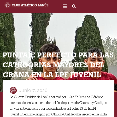
Ir
al
contenido
PUNTAJE PERFECTO PARA LAS
CATEGORÍAS MAYORES DEL
GRANA EN LA LPF JUVENIL
Junio 7, 2026
La Cuarta División de Lanús derrotó por 1-0 a Talleres de Córdoba
este sábado, en la cancha dos del Polideportivo de Cabrero y Guidi, en
un vibrante encuentro correspondiente a la Fecha 13 de la LPF
Juvenil. El equipo dirigido por Claudio Graf llegaba tercero en la tabla