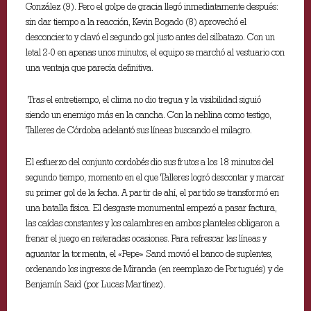
González (9). Pero el golpe de gracia llegó inmediatamente después:
sin dar tiempo a la reacción, Kevin Bogado (8) aprovechó el
desconcierto y clavó el segundo gol justo antes del silbatazo. Con un
letal 2-0 en apenas unos minutos, el equipo se marchó al vestuario con
una ventaja que parecía definitiva.
Tras el entretiempo, el clima no dio tregua y la visibilidad siguió
siendo un enemigo más en la cancha. Con la neblina como testigo,
Talleres de Córdoba adelantó sus líneas buscando el milagro.
El esfuerzo del conjunto cordobés dio sus frutos a los 18 minutos del
segundo tiempo, momento en el que Talleres logró descontar y marcar
su primer gol de la fecha. A partir de ahí, el partido se transformó en
una batalla física. El desgaste monumental empezó a pasar factura,
las caídas constantes y los calambres en ambos planteles obligaron a
frenar el juego en reiteradas ocasiones. Para refrescar las líneas y
aguantar la tormenta, el «Pepe» Sand movió el banco de suplentes,
ordenando los ingresos de Miranda (en reemplazo de Portugués) y de
Benjamín Said (por Lucas Martínez).