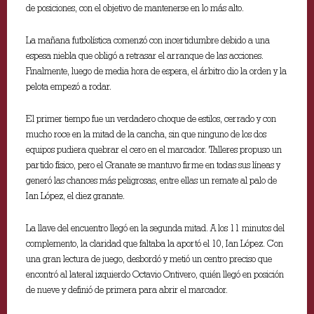
de posiciones, con el objetivo de mantenerse en lo más alto.
La mañana futbolística comenzó con incertidumbre debido a una
espesa niebla que obligó a retrasar el arranque de las acciones.
Finalmente, luego de media hora de espera, el árbitro dio la orden y la
pelota empezó a rodar.
El primer tiempo fue un verdadero choque de estilos, cerrado y con
mucho roce en la mitad de la cancha, sin que ninguno de los dos
equipos pudiera quebrar el cero en el marcador. Talleres propuso un
partido físico, pero el Granate se mantuvo firme en todas sus líneas y
generó las chances más peligrosas, entre ellas un remate al palo de
Ian López, el diez granate.
La llave del encuentro llegó en la segunda mitad. A los 11 minutos del
complemento, la claridad que faltaba la aportó el 10, Ian López. Con
una gran lectura de juego, desbordó y metió un centro preciso que
encontró al lateral izquierdo Octavio Ontivero, quién llegó en posición
de nueve y definió de primera para abrir el marcador.