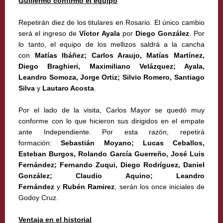
Guillermo confirmó el equipo
Repetirán diez de los titulares en Rosario. El único cambio
será el ingreso de
Víctor Ayala
por
Diego González
. Por
lo tanto, el equipo de los mellizos saldrá a la cancha
con
Matías Ibáñez; Carlos Araujo, Matías Martínez,
Diego Braghieri, Maximiliano Velázquez; Ayala,
Leandro Somoza, Jorge Ortiz; Silvio Romero, Santiago
Silva
y
Lautaro Acosta
.
Por el lado de la visita, Carlos Mayor se quedó muy
conforme con lo que hicieron sus dirigidos en el empate
ante Independiente. Por esta razón, repetirá
formación:
Sebastián Moyano; Lucas Ceballos,
Esteban Burgos, Rolando García Guerreño, José Luis
Fernández; Fernando Zuqui, Diego Rodríguez, Daniel
González; Claudio Aquino; Leandro
Fernández
y
Rubén Ramirez
, serán los once iniciales de
Godoy Cruz.
Ventaja en el historial