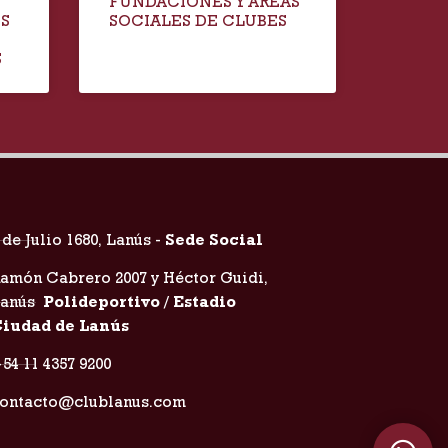
FUNDACIONES Y ÁREAS
IS
SOCIALES DE CLUBES
S
 de Julio 1680, Lanús -
Sede Social
amón Cabrero 2007 y Héctor Guidi,
Lanús
Polideportivo / Estadio
iudad de Lanús
54 11 4357 9200
ontacto@clublanus.com