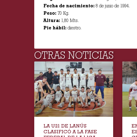
Fecha de nacimiento:
8 de junio de 1994.
Peso:
70 Kg.
Altura:
1,80 Mts.
Pie hábil:
diestro.
OTRAS NOTICIAS
LA U21 DE LANÚS
E
CLASIFICÓ A LA FASE
E