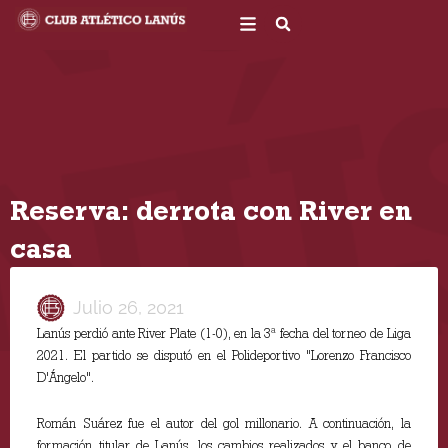
Ir
al
contenido
Reserva: derrota con River en
casa
Julio 26, 2021
Lanús perdió ante River Plate (1-0), en la 3ª fecha del torneo de Liga
2021. El partido se disputó en el Polideportivo "Lorenzo Francisco
D'Ángelo".
Román Suárez fue el autor del gol millonario. A continuación, la
formación titular de Lanús, los cambios realizados y el banco de