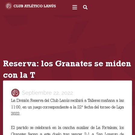
Ir
al
contenido
Reserva: los Granates se miden
con la T
Septiembre 22, 2022
La División Reserva del Club Lanús recibirá a Talleres mañana a las
11:00, en un juego correspondiente a la 22ª fecha del torneo de Liga
2022.
El partido se celebrará en la cancha auxiliar de La Fortaleza; los
Granates llegan a este duelo tras vencer 2-1 a San Lorenzo de