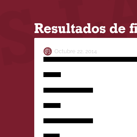
Resultados de 
Octubre 22, 2014
Las diferentes categorías del equipo de Handbal
Infantiles
Lanús 16 – 24 M.V.Lopez
Menores
Lanús 29 – 40 M.V.Lopez
Cadetes