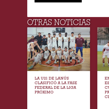
Lanús 23 – 26 SAG Polvorines
OTRAS NOTICIAS
LA U21 DE LANÚS
E
CLASIFICÓ A LA FASE
E
FEDERAL DE LA LIGA
C
PRÓXIMO
P
C