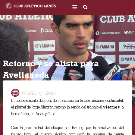
Ir
al
contenido
Retornó y se alista para
Avellaneda
Marzo 9, 2017
Inmediatamente después de su estreno en la cita máxima continental,
el plantel de Jorge Almirón retomó la senda del trabajo el
viernes
, a
la mañana, en Arias y Guidi.
Con la proximidad del choque con Racing, por la reactivación del
torneo local, el cuerpo técnico comunicó la nómina de veinte