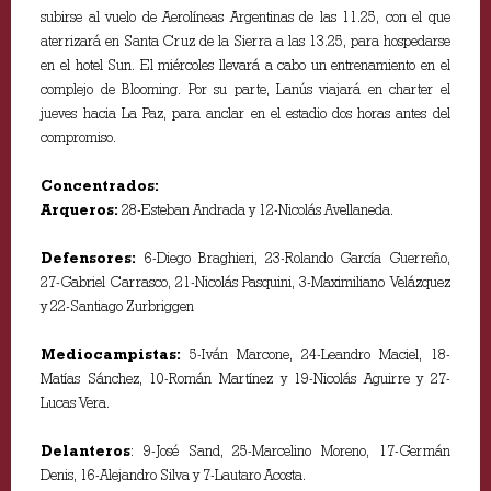
subirse al vuelo de Aerolíneas Argentinas de las 11.25, con el que
aterrizará en Santa Cruz de la Sierra a las 13.25, para hospedarse
en el hotel Sun. El miércoles llevará a cabo un entrenamiento en el
complejo de Blooming. Por su parte, Lanús viajará en charter el
jueves hacia La Paz, para anclar en el estadio dos horas antes del
compromiso.
Concentrados:
Arqueros:
28-Esteban Andrada y 12-Nicolás Avellaneda.
Defensores:
6-Diego Braghieri, 23-Rolando García Guerreño,
27-Gabriel Carrasco, 21-Nicolás Pasquini, 3-Maximiliano Velázquez
y 22-Santiago Zurbriggen
Mediocampistas:
5-Iván Marcone, 24-Leandro Maciel, 18-
Matías Sánchez, 10-Román Martínez y 19-Nicolás Aguirre y 27-
Lucas Vera.
Delanteros
: 9-José Sand, 25-Marcelino Moreno, 17-Germán
Denis, 16-Alejandro Silva y 7-Lautaro Acosta.