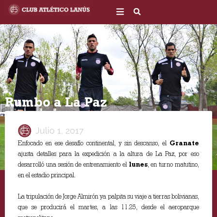
Ir
al
contenido
Rumbo a La Paz
Julio 1, 2017
Enfocado en ese desafío continental, y sin descanso, el
Granate
ajusta detalles para la expedición a la altura de La Paz, por eso
desarrolló una sesión de entrenamiento el
lunes
, en turno matutino,
en el estadio principal.
La tripulación de Jorge Almirón ya palpita su viaje a tierras bolivianas,
que se producirá el martes, a las 11.25, desde el aeroparque