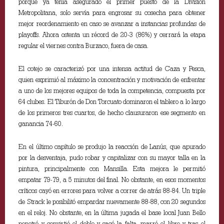
porque ya tenía asegurado el primer puesto de la División
Metropolitana, solo servía para engrosar su cosecha para obtener
mejor reordenamiento en caso se avanzar a instancias profundas de
playoffs. Ahora ostenta un récord de 20-3 (86%) y cerrará la etapa
regular el viernes contra Burzaco, fuera de casa.
El cotejo se caracterizó por una intensa actitud de Caza y Pesca,
quien exprimió al máximo la concentración y motivación de enfrentar
a uno de los mejores equipos de toda la competencia, compuesta por
64 clubes. El Tiburón de Don Torcuato dominaron el tablero a lo largo
de los primeros tres cuartos, de hecho clausuraron ese segmento en
ganancia 74-60.
En el último capítulo se produjo la reacción de Lanús, que apurado
por la desventaja, pudo robar y capitalizar con su mayor talla en la
pintura, principalmente con Mansilla. Esta mejora le permitió
empatar 79-79, a 5 minutos del final. No obstante, en esos momentos
críticos cayó en errores para volver a correr de atrás 88-84. Un triple
de Strack le posibilitó empardar nuevamente 88-88, con 20 segundos
en el reloj. No obstante, en la última jugada el base local Juan Bello
penetró y convirtió el doble y sacó la falta, marró el libre y tras el