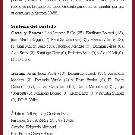
rebote ya no le quedó tiempo al Granate para intentar igualar, por eso
se consumó la derrota 90-88.
Síntesis del partido
Caza y Pesca:
Juan Ignacio Bello (25), Emiliano Bolgeri (13),
Juan Martin Reggi (17), Raul Salvatierra (12) y Marcos Villareal (2),
FI. Juan Martin Bello (13), Facundo Mendez (0), Damián Pérez (6),
Alan Steck (2), Santiago Cirio (0), Federico Bello (0) y Alan Koleff (0).
DT: D. Bello.
Lanús:
Kevin Jerez Pilotti (13), Leonardo Strack (33), Alejandro
Madera (2), Facundo Varela (4) y Enzo Avalos (2), FI. Pedro
Calderón (7), Lucas Cassettai (15), Darío Mansilla (12), Jorge
Quercetti (0), Mauricio Lucero (0), Kevin Bacci (0) y Agustín Suarez
(0). DT: E. Vallet.
Árbitros: Dell Aquila y Cristian Díaz.
Parciales: 27-19, 24-27, 23-14 y 16-28.
Cancha: Edgardo Michaud.
Foto: Prensa Caza y Pesca.