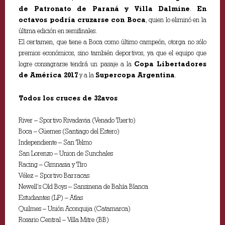
de Patronato de Paraná y Villa Dalmine
.
En
octavos podría cruzarse con Boca
, quien lo eliminó en la
última edición en semifinales.
El certamen, que tiene a Boca como último campeón, otorga no sólo
premios económicos, sino también deportivos, ya que el equipo que
logre consagrarse tendrá un pasaje a la
Copa Libertadores
de América 2017
y a la
Supercopa Argentina
.
Todos los cruces de 32avos
River – Sportivo Rivadavia (Venado Tuerto)
Boca – Güemes (Santiago del Estero)
Independiente – San Telmo
San Lorenzo – Union de Sunchales
Racing – Gimnasia y Tiro
Vélez – Sportivo Barracas
Newell’s Old Boys – Sansinena de Bahía Blanca
Estudiantes (LP) – Atlas
Quilmes – Unión Aconquija (Catamarca)
Rosario Central – Villa Mitre (BB)