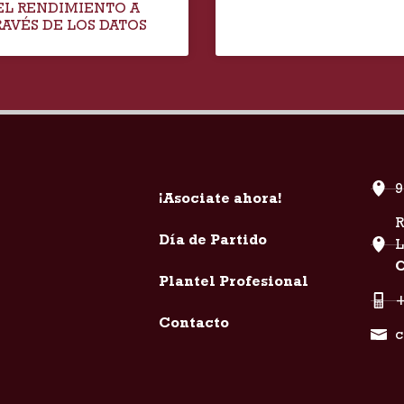
EL RENDIMIENTO A
RAVÉS DE LOS DATOS
9
¡Asociate ahora!
R
Día de Partido
C
Plantel Profesional
+
Contacto
c