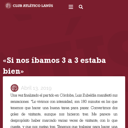
Ir
al
contenido
«Si nos íbamos 3 a 3 estaba
bien»
Abril 13, 2019
Una vez finalizado el partido en Córdoba, Luis Zubeldía manifestó sus
sensaciones. "Lo vivimos con intensidad, son 180 minutos en los que
tenemos que hacer una buena tarea para pasar. Convertimos dos
goles de visitante, aunque nos hicieron tres. Me parece un
despropósito haber marcado varias veces de visitante, con lo que
cuesta, y que nos metan tres. Tenemos que trabajar para hacer una