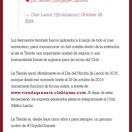
pic.twitter.com/gegwC8ymW2
— Club Lanús (@clublanus)
October 29,
2024
Los descuentos también fueron aplicados a lo largo de todo el mes
aniversario, para conmemorar un hito notable dentro de la institución,
al ser la Tienda una importante unidad de negocio y una
trascendental fuente de ingresos para las arcas del Club.
La Tienda nació oficialmente en el Día del Hincha de Lanús de 2016,
aunque desde ese momento hasta el 29 de octubre de 2019
únicamente funcionó de forma online, a través de
www.tiendagranate.clublanus.com
. Al dejar de estar
tercierizada, los ingresos generados pasaron íntegramente al Club
Atlético Lanús.
La Tienda es, desde hace cinco años y para siempre, un genuino
motivo de #OrgulloGranate.