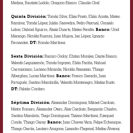
Medina, Bautista Lodolo, Gregorio Blanco. Claudio Graf.
Quinta División:
Tomás Silva; Elías Prieto, Elián Acosta, Mateo
Ramírez, Tomás López; Julián Saavedra, Pedro Pascual, Gonzalo
Lobos; Gabriel Aguirre, Alexis Duarte, Mateo Peralta.
Banco:
Uriel
Marengo, Nicolás Rusconi, Juan Mujica, Ian López, Ignacio
Fernandes.
DT:
Román Martínez.
Sexta División:
Ramiro Godoy; Ehitan Morales, Dante Blanco,
Valentín Leguizamón, Tomás Irigoyen; Elián Fariña, Nahuel
Carmisciano, Luciano Miranda; Nicolás Atanassio, Thiago
Alberghini, Lucas Martínez.
Banco:
Franco Sieracki, Juan
Portugués, Santino Mambrilla, Valentín Montenegro, Matías Busto.
DT:
Fabián Cordero.
Séptima División:
Alexander Domínguez; Mikael Cardozo,
Néstor Romero, Alexander Otero, Alex Cardozo; Benjamín Chialvo,
Santino Mambrín, Tiago Domínguez; Tiziano Martínez, Ezequiel
Conde, Thiago Garay.
Banco:
Juan Chaves Vaca, Felipe Echenique,
Thiago García, Lautaro Amigone, Lisandro Flegenal, Matías Álvarez,