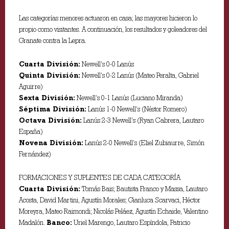
Las categorías menores actuaron en casa; las mayores hicieron lo
propio como visitantes. A continuación, los resultados y goleadores del
Granate contra la Lepra.
Cuarta División:
Newell’s 0-0 Lanús
Quinta División:
Newell’s 0-2 Lanús (Mateo Peralta, Gabriel
Aguirre)
Sexta División:
Newell’s 0-1 Lanús (Luciano Miranda)
Séptima División:
Lanús 1-0 Newell’s (Néstor Romero)
Octava División:
Lanús 2-3 Newell’s (Ryan Cabrera, Lautaro
España)
Novena División:
Lanús 2-0 Newell’s (Eliel Zubiaurre, Simón
Fernández)
FORMACIONES Y SUPLENTES DE CADA CATEGORÍA
Cuarta División:
Tomás Bais; Bautista Franco y Massa, Lautaro
Acosta, David Martini, Agustín Morales; Gianluca Scarvaci, Héctor
Moreyra, Mateo Raimondi; Nicolás Peláez, Agustín Echaide, Valentino
Madalón.
Banco:
Uriel Marengo, Lautaro Espíndola, Patricio