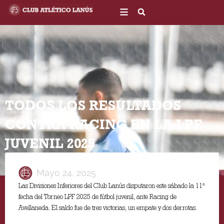
Ir
al
contenido
TODOS LOS RESULTADOS
CONTRA RACING EN LA LPF
JUVENIL 2025
Mayo 24, 2025
Las Divisiones Inferiores del Club Lanús disputaron este sábado la 11ª
fecha del Torneo LPF 2025 de fútbol juvenil, ante Racing de
Avellaneda. El saldo fue de tres victorias, un empate y dos derrotas.