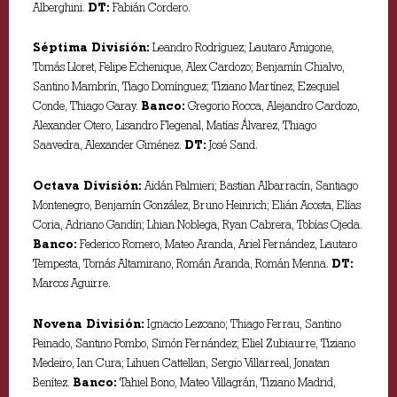
Alberghini.
DT:
Fabián Cordero.
Séptima División:
Leandro Rodríguez; Lautaro Amigone,
Tomás Lloret, Felipe Echenique, Alex Cardozo; Benjamín Chialvo,
Santino Mambrín, Tiago Domínguez; Tiziano Martínez, Ezequiel
Conde, Thiago Garay.
Banco:
Gregorio Rocca, Alejandro Cardozo,
Alexander Otero, Lisandro Flegenal, Matías Álvarez, Thiago
Saavedra, Alexander Giménez.
DT:
José Sand.
Octava División:
Aidán Palmieri; Bastian Albarracín, Santiago
Montenegro, Benjamín González, Bruno Heinrich; Elián Acosta, Elías
Coria, Adriano Gandín; Lhian Noblega, Ryan Cabrera, Tobías Ojeda.
Banco:
Federico Romero, Mateo Aranda, Ariel Fernández, Lautaro
Tempesta, Tomás Altamirano, Román Aranda, Román Menna.
DT:
Marcos Aguirre.
Novena División:
Ignacio Lezcano; Thiago Ferrau, Santino
Peinado, Santino Pombo, Simón Fernández; Eliel Zubiaurre, Tiziano
Medeiro, Ian Cura; Lihuen Cattellan, Sergio Villarreal, Jonatan
Benítez.
Banco:
Tahiel Bono, Mateo Villagrán, Tiziano Madrid,