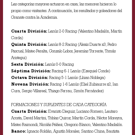
Las categorías mayores actuaron en casa; las menores hicieron lo
propio como visitantes. A continuación, los resultados y goleadores del
Granate contra la Academia.
Cuarta División:
Lanús 2-0 Racing (Valentino Madalón, Martín
Corda)
Quinta División:
Lanús 8-2 Racing (Alexis Duarte x3, Pedro
Pascual, Mateo Peralta, Gonzalo Lobos, Jeremías Torrente, Tomás
Aristegui)
Sexta División:
Lanús 0-0 Racing
Séptima División:
Racing 6-1 Lanús (Ezequiel Conde)
Octava División:
Racing 5-1 Lanús (Lhian Noblega)
Novena División:
Racing 1-6 Lanús (Eliel Zubiaurre x2, Ian
Cura, Sergio Villareal, Thiago Ferrau, Simón Fernández)
FORMACIONES Y SUPLENTES DE CADA CATEGORÍA
Cuarta División:
Evaristo Dieguiz; Luciano Romero, Lautaro
Acosta, David Martini, Tobías Quiroz; Martín Corda, Héctor Moreyra,
Mateo Raimondi; Nicolás Peláez, Gregorio Blanco, Valentino Madalón.
Banco:
Ignacio Roldán, Agustín Morales, Santino China, Bautista