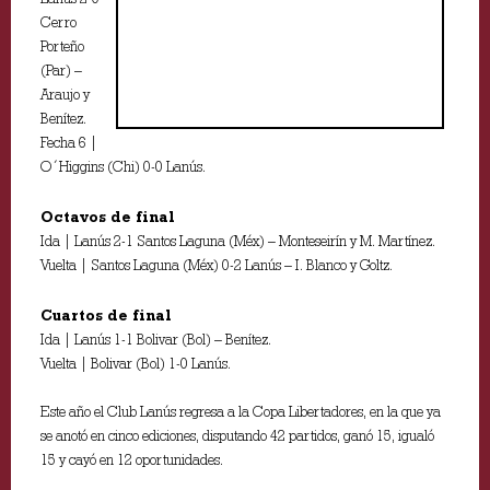
Cerro
Porteño
(Par) –
Araujo y
Benítez.
Fecha 6 |
O´Higgins (Chi) 0-0 Lanús.
Octavos de final
Ida | Lanús 2-1 Santos Laguna (Méx) – Monteseirín y M. Martínez.
Vuelta | Santos Laguna (Méx) 0-2 Lanús – I. Blanco y Goltz.
Cuartos de final
Ida | Lanús 1-1 Bolivar (Bol) – Benítez.
Vuelta | Bolivar (Bol) 1-0 Lanús.
Este año el Club Lanús regresa a la Copa Libertadores, en la que ya
se anotó en cinco ediciones, disputando 42 partidos, ganó 15, igualó
15 y cayó en 12 oportunidades.