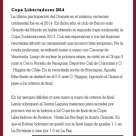
Copa Libertadores 2014
La última participación del Granate en el máximo certamen
continental fue en el 2014. En dicho año, el club de Barrio más
Grande del Mundo ya había obtenido su segunda copa continental, la
Copa Sudamericana 2013. Con esa experiencia y con las ilusiones
renovadas afrontó un campeonato que arrancó bien temprano; Por la
ronda preliminar, se enfrentó mano a mano con Caracas de
Venezuela. Luego de sortear la primera etapa, se metió en el Grupo 3
junto a Cerro Porteño de Paraguay, Deportivo Cali de Colombia y O
´Higgins de Chile. En la recordada noche de Roncagua, Agustín
Marchesín se destacó en el 0-0 ante O´Higgins, logrando el Grana el
pase a los octavos de final.
En los siempre difíciles cruces mano a mano de octavos de final,
Lanús sobrepasó al Santos Laguna mexicano para acceder por
primera vez en la historia a los Cuartos de final de la Copa
Libertadores de América. Hasta La Paz llegó la ilusión Granate. Es
que el Bolivar boliviano se quedó con la llave luego de igualar 1-1 en
La Fortaleza y caer por 1-0 en La Paz.