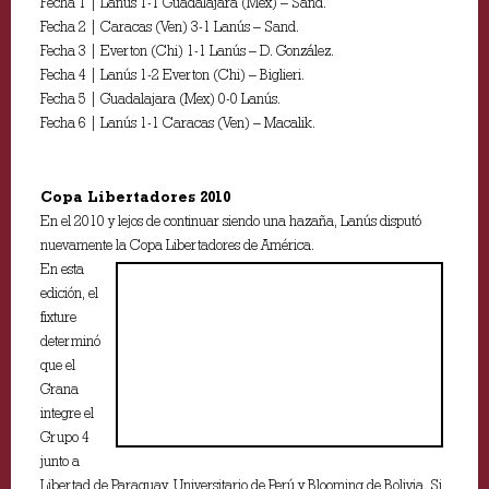
Fecha 1 | Lanús 1-1 Guadalajara (Méx) – Sand.
Fecha 2 | Caracas (Ven) 3-1 Lanús – Sand.
Fecha 3 | Everton (Chi) 1-1 Lanús – D. González.
Fecha 4 | Lanús 1-2 Everton (Chi) – Biglieri.
Fecha 5 | Guadalajara (Mex) 0-0 Lanús.
Fecha 6 | Lanús 1-1 Caracas (Ven) – Macalik.
Copa Libertadores 2010
En el 2010 y lejos de continuar siendo una hazaña, Lanús disputó
nuevamente la Copa Libertadores de América.
En esta
edición, el
fixture
determinó
que el
Grana
integre el
Grupo 4
junto a
Libertad de Paraguay, Universitario de Perú y Blooming de Bolivia. Si