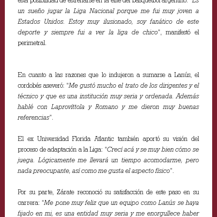
esta posibilidad de estrenarse en la elite del básquetbol argentino. “
Es
un sueño jugar la Liga Nacional porque me fui muy joven a
Estados Unidos. Estoy muy ilusionado, soy fanático de este
deporte y siempre fui a ver la liga de chico
”, manifestó el
perimetral.
En cuanto a las razones que lo indujeron a sumarse a Lanús, el
cordobés aseveró: “
Me gustó mucho el trato de los dirigentes y el
técnico y que es una institución muy seria y ordenada. Además
hablé con Laprovíttola y Romano y me dieron muy buenas
referencias
”.
El ex Universidad Florida Atlantic también aportó su visión del
proceso de adaptación a la Liga: “
Crecí acá y se muy bien cómo se
juega. Lógicamente me llevará un tiempo acomodarme, pero
nada preocupante, así como me gusta el aspecto físico
”.
Por su parte, Zárate reconoció su satisfacción de este paso en su
carrera: “
Me pone muy feliz que un equipo como Lanús se haya
fijado en mi, es una entidad muy seria y me enorgullece haber