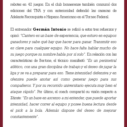
rebotes en 42 juegos. En el club bonaerense también consumó dos
ediciones del TNA y con anterioridad defendió las casacas de
Adelante Reconquista e Hispano Americano en el Torneo Federal.
El entrenador
Germán Intonio
se refirió a estos tres refuerzos y
opinó:
“Cantero es un base de experiencia, que estuvo en equipos
ganadores y sabe qué hay que hacer para ganar. Transmitir eso
es clave para cualquier equipo. No hace falta hablar mucho de
su juego porque su nombre habla por sí solo”.
En relación con las
características de Bertone, el técnico manifestó: “
Es un perimetral
atlético, con una gran disciplina de trabajo y el deseo de jugar la
liga y se va a preparar para eso. Tiene intensidad defensiva y en
ofensiva puede anotar así como generar juego para sus
compañeros. Y por su recorrido universitario ejecuta muy bien el
ataque rápido
”. Por último, el coach compartió su visión respecto a
Zárate: “
Es un base en ascenso a mi entender, que puede aportar
intensidad, hacer correr al equipo y posee buena lectura desde
el pick a la bola. Además dispone del deseo de mejorar
constantemente
”.