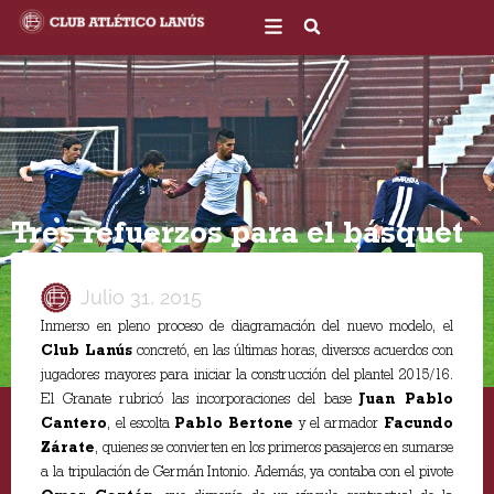
Ir
al
contenido
Tres refuerzos para el básquet
Julio 31, 2015
Inmerso en pleno proceso de diagramación del nuevo modelo, el
Club Lanús
concretó, en las últimas horas, diversos acuerdos con
jugadores mayores para iniciar la construcción del plantel 2015/16.
El Granate rubricó las incorporaciones del base
Juan Pablo
Cantero
, el escolta
Pablo Bertone
y el armador
Facundo
Zárate
, quienes se convierten en los primeros pasajeros en sumarse
a la tripulación de Germán Intonio. Además, ya contaba con el pivote