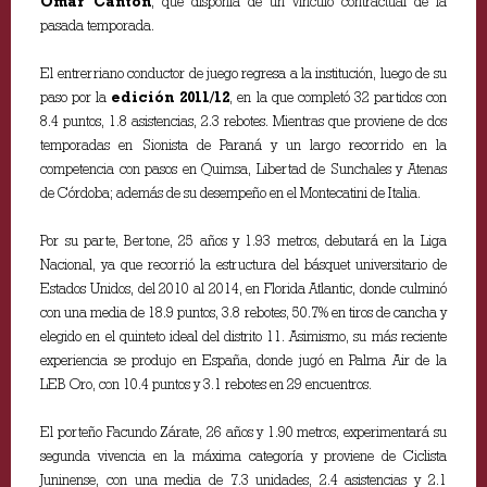
Omar Cantón
, que disponía de un vínculo contractual de la
pasada temporada.
El entrerriano conductor de juego regresa a la institución, luego de su
paso por la
edición 2011/12
, en la que completó 32 partidos con
8.4 puntos, 1.8 asistencias, 2.3 rebotes. Mientras que proviene de dos
temporadas en Sionista de Paraná y un largo recorrido en la
competencia con pasos en Quimsa, Libertad de Sunchales y Atenas
de Córdoba; además de su desempeño en el Montecatini de Italia.
Por su parte, Bertone, 25 años y 1.93 metros, debutará en la Liga
Nacional, ya que recorrió la estructura del básquet universitario de
Estados Unidos, del 2010 al 2014, en Florida Atlantic, donde culminó
con una media de 18.9 puntos, 3.8 rebotes, 50.7% en tiros de cancha y
elegido en el quinteto ideal del distrito 11. Asimismo, su más reciente
experiencia se produjo en España, donde jugó en Palma Air de la
LEB Oro, con 10.4 puntos y 3.1 rebotes en 29 encuentros.
El porteño Facundo Zárate, 26 años y 1.90 metros, experimentará su
segunda vivencia en la máxima categoría y proviene de Ciclista
Juninense, con una media de 7.3 unidades, 2.4 asistencias y 2.1