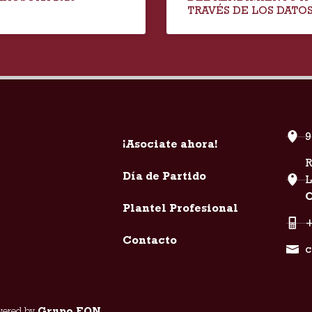
TRAVÉS DE LOS DATO
9
¡Asociate ahora!
R
Día de Partido
C
Plantel Profesional
+
Contacto
c
owered by
Grupo EON