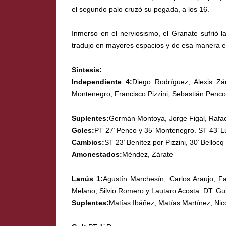
el segundo palo cruzó su pegada, a los 16.
Inmerso en el nerviosismo, el Granate sufrió l
tradujo en mayores espacios y de esa manera el
Síntesis:
Independiente 4:
Diego Rodríguez; Alexis Zá
Montenegro, Francisco Pizzini; Sebastián Penco
Suplentes:
Germán Montoya, Jorge Figal, Rafael
Goles:
PT 27’ Penco y 35’ Montenegro. ST 43’ L
Cambios:
ST 23’ Benítez por Pizzini, 30’ Bello
Amonestados:
Méndez, Zárate
Lanús 1:
Agustín Marchesín; Carlos Araujo, F
Melano, Silvio Romero y Lautaro Acosta. DT: Gui
Suplentes:
Matías Ibáñez, Matías Martínez, Nic