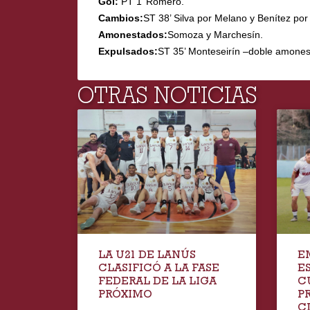
Gol:
PT 1’ Romero.
Cambios:
ST 38’ Silva por Melano y Benítez po
Amonestados:
Somoza y Marchesín.
Expulsados:
ST 35’ Monteseirín –doble amonest
OTRAS NOTICIAS
LA U21 DE LANÚS
E
CLASIFICÓ A LA FASE
E
FEDERAL DE LA LIGA
C
PRÓXIMO
P
C