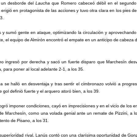
o un desborde del
Laucha
que Romero cabeceó débil en el segundo p
 erigió en protagonista de las acciones y tuvo otra clara en los pies 
3.
 y sumó gente en ataque, optimizando la circulación y aprovechando la
te, el equipo de Almirón encontró el empate en un anticipo de cabeza de
o ingresó por derecha y sacó un fuerte disparo que Marchesín desv
, para poner al local adelante 2-1, a los 35.
a se halló en desventaja y tras sentir el cimbronazo volvió a progr
e gol definió fuerte y el arquero atoró bien, a los 39.
o logró imponer condiciones, cayó en imprecisiones y en el vicio de los 
e Marchesín, como una volada genial ante un remate de Pizzini, a los
tento de Pisano, a los 31.
 superioridad rival, Lanús contó con una clarísima oportunidad de Gon