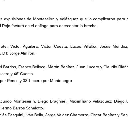
as expulsiones de Monteseirín y Velázquez que lo complicaron para rev
 Rojo facturó en el epílogo para acrecentar la brecha.
rate, Víctor Aguilera, Víctor Cuesta, Lucas Villalba; Jesús Ménde
. DT: Jorge Almirón.
 Barrios, Franco Bellocq, Martín Benítez, Juan Lucero y Claudio Riañ
ucero y 46’ Cuesta.
cq por Penco y 33’ Lucero por Montenegro.
acundo Monteseirín, Diego Braghieri, Maximiliano Velázquez; Diego
llermo Barros Schelotto.
olás Pasquini, Iván Bella, Jorge Valdez Chamorro, Oscar Benítez y Sant