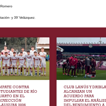
r Romero
ación- y 39’ Velázquez.
MPATE CONTRA
CLUB LANÚS Y DRIBL
STUDIANTES DE RÍO
ALCANZAN UN
UARTO EN EL
ACUERDO PARA
ROYECCIÓN
IMPULSAR EL ANÁLIS
LAUSURA 2026
DEL RENDIMIENTO A