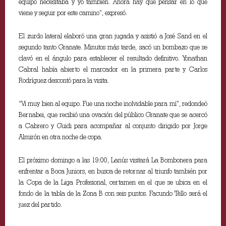
equipo necesitaba y yo también. Ahora hay que pensar en lo que
viene y seguir por este camino”, expresó.
El zurdo lateral elaboró una gran jugada y asistió a José Sand en el
segundo tanto Granate. Minutos más tarde, sacó un bombazo que se
clavó en el ángulo para establecer el resultado definitivo. Yonathan
Cabral había abierto el marcador en la primera parte y Carlos
Rodríguez descontó para la visita.
“Vi muy bien al equipo. Fue una noche inolvidable para mí”, redondeó
Bernabei, que recibió una ovación del público Granate que se acercó
a Cabrero y Guidi para acompañar al conjunto dirigido por Jorge
Almirón en otra noche de copa.
El próximo domingo a las 19:00, Lanús visitará La Bombonera para
enfrentar a Boca Juniors, en busca de retornar al triunfo también por
la Copa de la Liga Profesional, certamen en el que se ubica en el
fondo de la tabla de la Zona B con seis puntos. Facundo Tello será el
juez del partido.