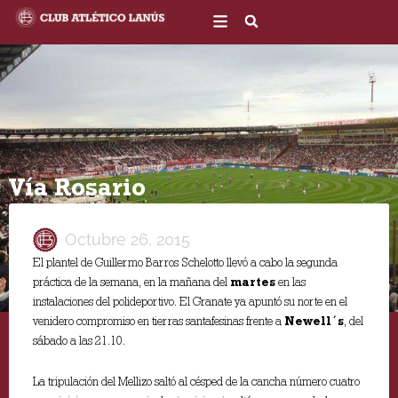
Ir
al
contenido
Vía Rosario
Octubre 26, 2015
El plantel de Guillermo Barros Schelotto llevó a cabo la segunda
práctica de la semana, en la mañana del
martes
en las
instalaciones del polideportivo. El Granate ya apuntó su norte en el
venidero compromiso en tierras santafesinas frente a
Newell´s
, del
sábado a las 21.10.
La tripulación del Mellizo saltó al césped de la cancha número cuatro