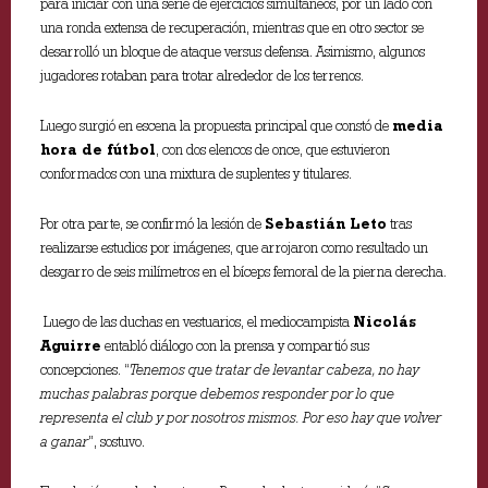
para iniciar con una serie de ejercicios simultáneos, por un lado con
una ronda extensa de recuperación, mientras que en otro sector se
desarrolló un bloque de ataque versus defensa. Asimismo, algunos
jugadores rotaban para trotar alrededor de los terrenos.
Luego surgió en escena la propuesta principal que constó de
media
hora de fútbol
, con dos elencos de once, que estuvieron
conformados con una mixtura de suplentes y titulares.
Por otra parte, se confirmó la lesión de
Sebastián Leto
tras
realizarse estudios por imágenes, que arrojaron como resultado un
desgarro de seis milímetros en el bíceps femoral de la pierna derecha.
Luego de las duchas en vestuarios, el mediocampista
Nicolás
Aguirre
entabló diálogo con la prensa y compartió sus
concepciones. “
Tenemos que tratar de levantar cabeza, no hay
muchas palabras porque debemos responder por lo que
representa el club y por nosotros mismos. Por eso hay que volver
a ganar
”, sostuvo.