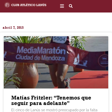
Ir
al
contenido
abril 7, 2015
Matías Fritzler: “Tenemos que
seguir para adelante”
El cinco de Lanús se mostró preocupado por la falta